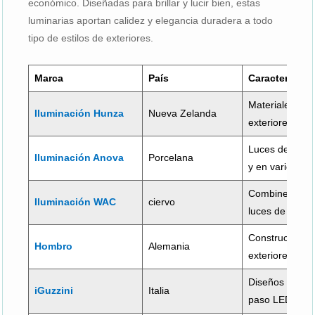
económico. Diseñadas para brillar y lucir bien, estas
luminarias aportan calidez y elegancia duradera a todo
tipo de estilos de exteriores.
Marca
País
Característica
Materiales de 
Iluminación Hunza
Nueva Zelanda
exteriores dur
Luces de paso
Iluminación Anova
Porcelana
y en varios est
Combine ingeni
Iluminación WAC
ciervo
luces de paso 
Construcción r
Hombro
Alemania
exteriores con 
Diseños innova
iGuzzini
Italia
paso LED.