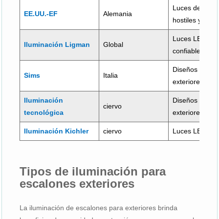
Luces de paso 
EE.UU.-EF
Alemania
hostiles y de 
Luces LED para
Iluminación Ligman
Global
confiable
Diseños elegan
Sims
Italia
exteriores con
Iluminación
Diseños modern
ciervo
tecnológica
exteriores de 
Iluminación Kichler
ciervo
Luces LED para
Tipos de iluminación para
escalones exteriores
La iluminación de escalones para exteriores brinda