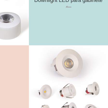
Downlight LED para gabinete
