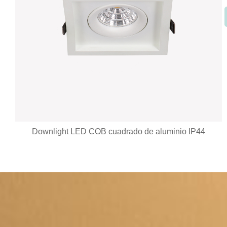
Downlight LED empotrable inclinado con cubierta
posterior