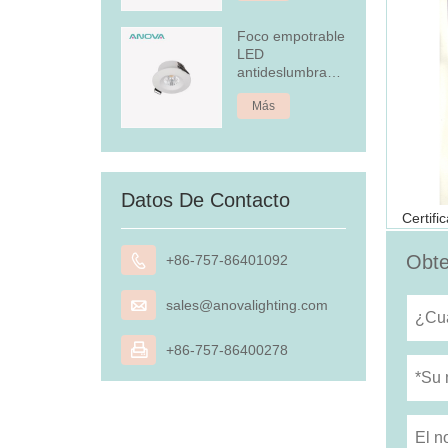
Foco empotrable
LED
antideslumbrante
de 4,5 W
Más
Datos De Contacto
Obte

+86-757-86401092

sales@anovalighting.com

+86-757-86400278