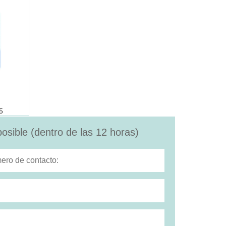
5
osible (dentro de las 12 horas)