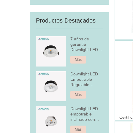
Productos Destacados
7 años de
garantía
Downlight LED
empotrado
Más
regulable
Downlight LED
Empotrable
Regulable
Aluminio 7W Fijo
Más
Downlight LED
empotrable
inclinado con
cubierta
Más
posterior