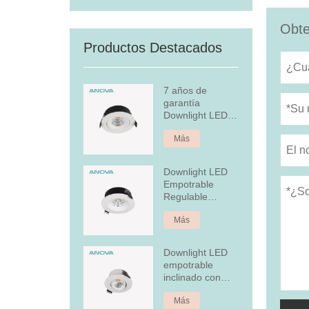
Obte
Productos Destacados
7 años de
garantía
Downlight LED
empotrado
Más
regulable
Downlight LED
Empotrable
Regulable
Aluminio 7W Fijo
Más
Downlight LED
empotrable
inclinado con
cubierta
Más
posterior