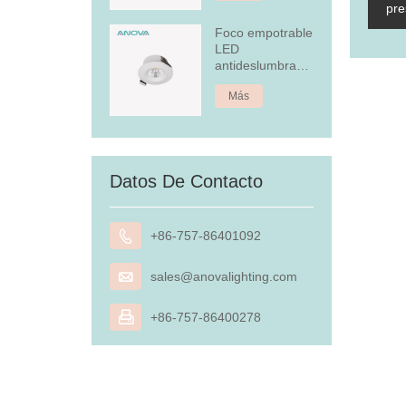
pre
Foco empotrable
LED
antideslumbrante
de 4,5 W
Más
Datos De Contacto

+86-757-86401092

sales@anovalighting.com

+86-757-86400278