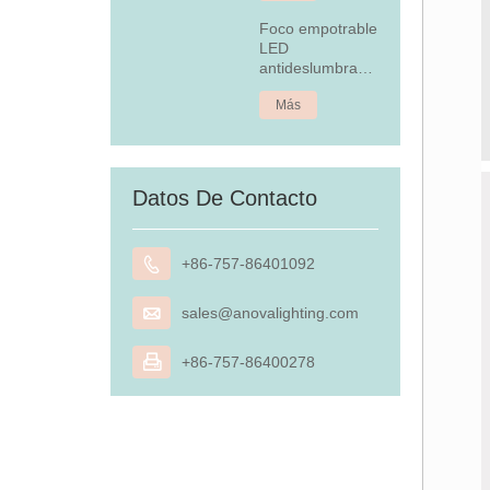
Foco empotrable
LED
antideslumbrante
de 4,5 W
Más
Datos De Contacto

+86-757-86401092

sales@anovalighting.com

+86-757-86400278