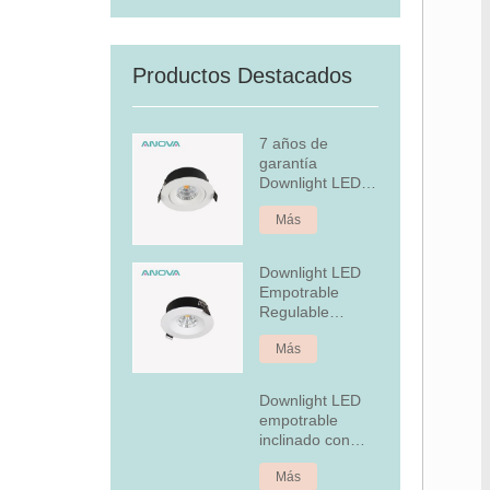
Productos Destacados
7 años de
garantía
Downlight LED
empotrado
Más
regulable
Downlight LED
Empotrable
Regulable
Aluminio 7W Fijo
Más
Downlight LED
empotrable
inclinado con
cubierta
Más
posterior