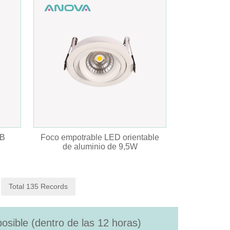
OB
Foco empotrable LED orientable
de aluminio de 9,5W
Total 135 Records
osible (dentro de las 12 horas)