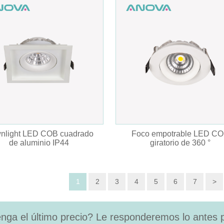
nlight LED COB cuadrado
Foco empotrable LED C
de aluminio IP44
giratorio de 360 ​​°
1
2
3
4
5
6
7
>
nga el último precio? Le responderemos lo antes p