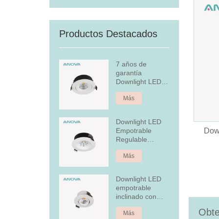
Productos Destacados
7 años de
garantía
Downlight LED
empotrado
Más
regulable
Downlight LED
Empotrable
Dow
Regulable
Aluminio 7W Fijo
Más
Downlight LED
empotrable
inclinado con
cubierta
Obte
Más
posterior