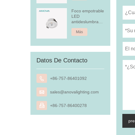
Foco empotrable
LED
antideslumbrante
de 4,5 W
Más
Datos De Contacto

+86-757-86401092

sales@anovalighting.com

+86-757-86400278
pre