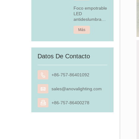
Foco empotrable
LED
antideslumbrante
de 4,5 W
Más
Datos De Contacto

+86-757-86401092

sales@anovalighting.com

+86-757-86400278