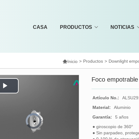
CASA
PRODUCTOS
NOTICIAS

>
Productos
>
Downlight emp
Inicio
Foco empotrable 
Play
Artículo No.:
ALSU29
Video
Material:
Aluminio
Garantía:
5 años
Video
Player
is
loading.
● giroscopio de 360°
● Sin parpadeo, protege