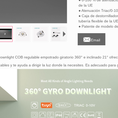
● 0-100 % de atenuació
de la UE
● Atenuación Triac/0-1
● Caja de destornillador
tubería flexible de la U
● Patente de modelo de 

Email
ownlight COB regulable empotrado giratorio 360° e inclinado 21° ofrece
ables y te ayuda a dirigir la luz donde la necesites. Es adecuado para g