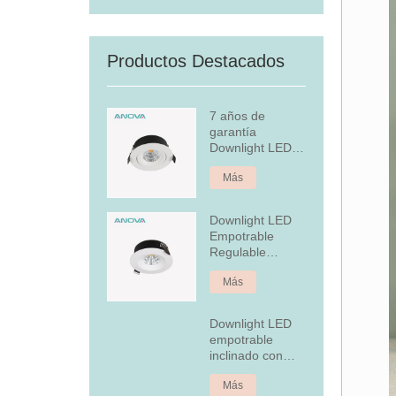
Productos Destacados
7 años de
garantía
Downlight LED
empotrado
Más
regulable
Downlight LED
Empotrable
Regulable
Aluminio 7W Fijo
Más
Downlight LED
empotrable
inclinado con
cubierta
Más
posterior