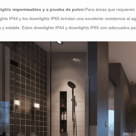
ights impermeables y a prueba de polvo:
Para áreas que requieren
ghts IP44 y los downlights IP65 brindan una excelente resistencia al ag
 y estable. Estos downlights IP44 y downlights IP65 son adecuados p