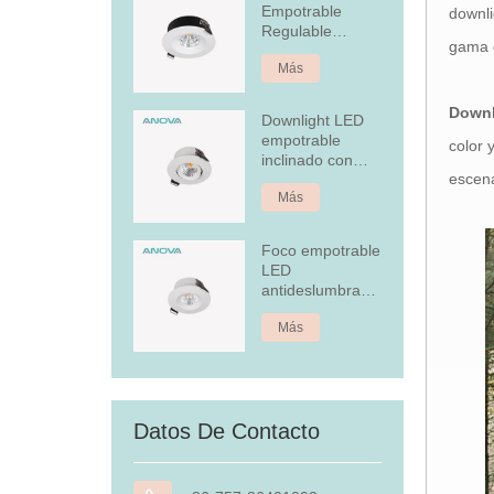
Empotrable
downli
Regulable
gama d
Aluminio 7W Fijo
Más
Downl
Downlight LED
empotrable
color 
inclinado con
escena
cubierta
Más
posterior
Foco empotrable
LED
antideslumbrante
de 4,5 W
Más
Datos De Contacto