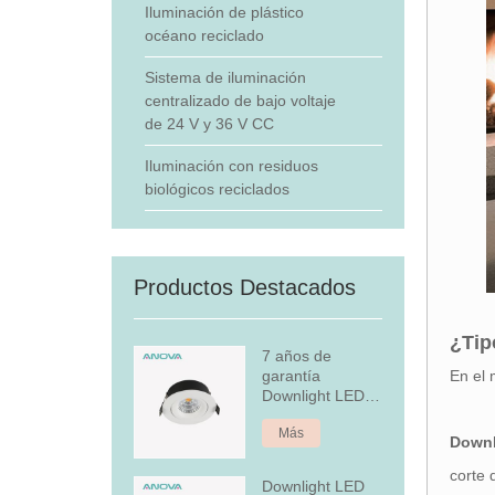
Iluminación de plástico
océano reciclado
Sistema de iluminación
centralizado de bajo voltaje
de 24 V y 36 V CC
Iluminación con residuos
biológicos reciclados
Productos Destacados
¿Tip
7 años de
En el 
garantía
Downlight LED
empotrado
Más
regulable
Downl
corte 
Downlight LED