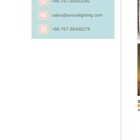

+86-757-86401092

sales@anovalighting.com

+86-757-86400278