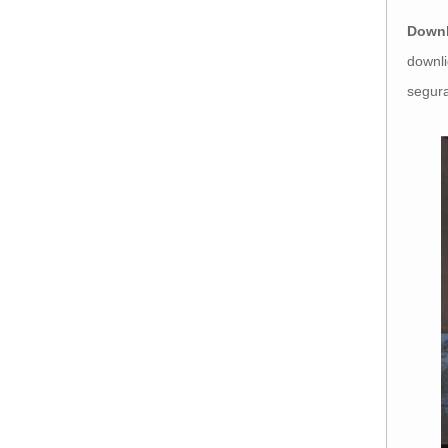
Downl
downli
segura