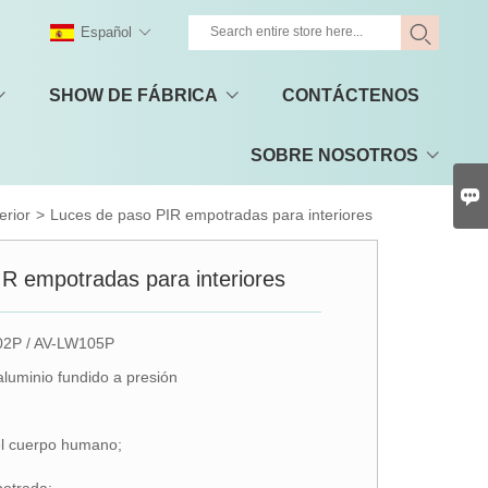
Español
SHOW DE FÁBRICA
CONTÁCTENOS
SOBRE NOSOTROS

terior
>
Luces de paso PIR empotradas para interiores
R empotradas para interiores
2P / AV-LW105P
luminio fundido a presión
el cuerpo humano;