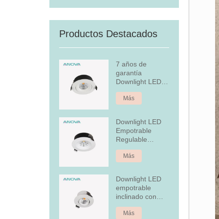
Productos Destacados
7 años de
garantía
Downlight LED
empotrado
Más
regulable
Downlight LED
Empotrable
Regulable
Aluminio 7W Fijo
Más
Downlight LED
empotrable
inclinado con
cubierta
Más
posterior