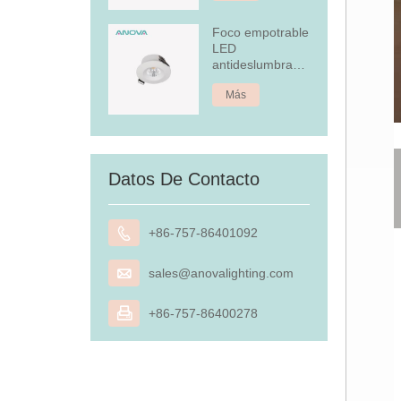
Foco empotrable
LED
antideslumbrante
de 4,5 W
Más
Datos De Contacto

+86-757-86401092

sales@anovalighting.com

+86-757-86400278