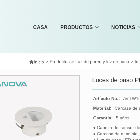
CASA
PRODUCTOS
NOTICIAS

>
Productos
>
Luz de pared y luz de paso
>
In
Inicio
Luces de paso PI
Artículo No.:
AV-LW10
Material:
Carcasa de a
Garantía:
5 años
● Cabeza del sensor d
● Carcasa de aluminio;