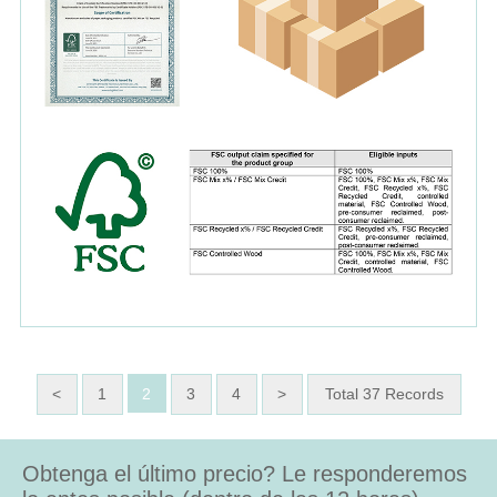
<
1
2
3
4
>
Total 37 Records
Obtenga el último precio? Le responderemos