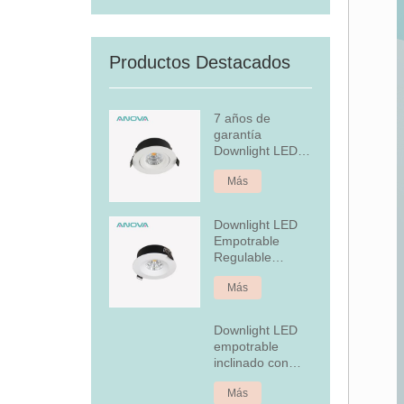
Productos Destacados
7 años de
garantía
Downlight LED
empotrado
Más
regulable
Downlight LED
Empotrable
Regulable
Aluminio 7W Fijo
Más
Downlight LED
empotrable
inclinado con
cubierta
Más
posterior