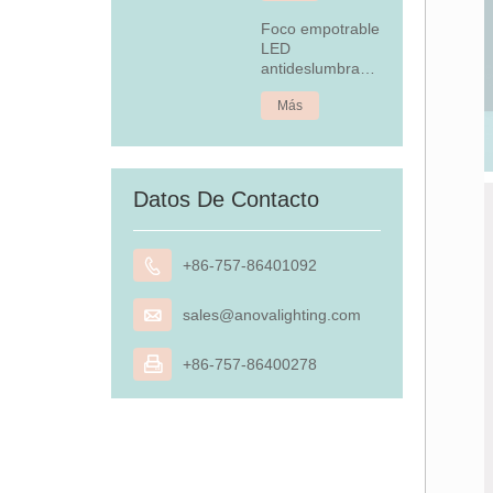
Foco empotrable
LED
antideslumbrante
de 4,5 W
Más
Datos De Contacto

+86-757-86401092

sales@anovalighting.com

+86-757-86400278