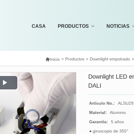
CASA
PRODUCTOS
NOTICIAS

>
Productos
>
Downlight empotrado
Inicio
Downlight LED e
DALI
Play
Video
Artículo No.:
ALSU29
Material:
Aluminio
Video
Player
is
Garantía:
5 años
loading.
● giroscopio de 355°